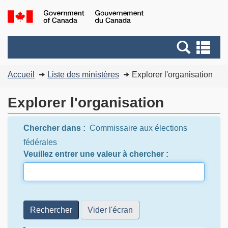
Passer
Passer
G
au
au
of
contenu
version
C
Recherche
Re
principal
HTML
/
et
et
simplifiée
G
Vous
menus
me
Accueil
Liste des ministères
Explorer l'organisation
d
êtes
C
ici
Explorer l'organisation
:
Chercher dans :
Commissaire aux élections
fédérales
Veuillez entrer une valeur à chercher :
Rechercher
Vider l'écran