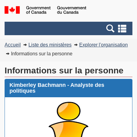
Passer
Passer
G
au
au
of
contenu
version
C
Recherche
Re
principal
HTML
/
et
et
simplifiée
G
Vous
menus
me
Accueil
Liste des ministères
Explorer l'organisation
d
êtes
C
Informations sur la personne
ici
:
Informations sur la personne
Kimberley Bachmann - Analyste des
politiques